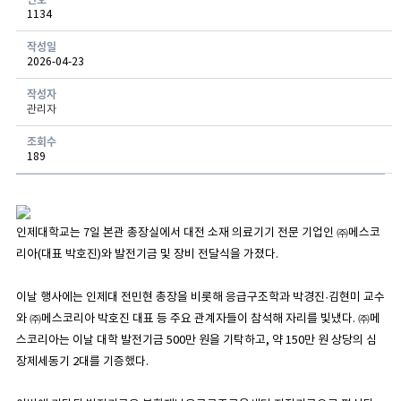
1134
게시글 보기 - 번호, 작성자, 연락처, 분류, 신청일, 처리현황 항목으로 구성된 표
작성일
2026-04-23
작성자
관리자
조회수
189
인제대학교는 7일 본관 총장실에서 대전 소재 의료기기 전문 기업인 ㈜메스코
리아(대표 박호진)와 발전기금 및 장비 전달식을 가졌다.
이날 행사에는 인제대 전민현 총장을 비롯해 응급구조학과 박경진·김현미 교수
와 ㈜메스코리아 박호진 대표 등 주요 관계자들이 참석해 자리를 빛냈다. ㈜메
스코리아는 이날 대학 발전기금 500만 원을 기탁하고, 약 150만 원 상당의 심
장제세동기 2대를 기증했다.