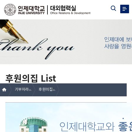
후원의집 List
기부자라운지
후원의집 List