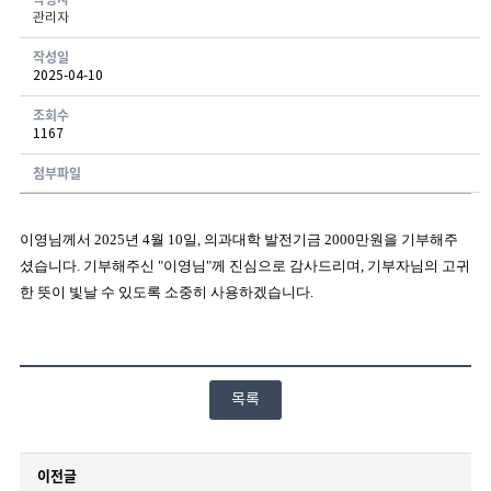
관리자
게시글 보기 - 번호, 작성자, 연락처, 분류, 신청일, 처리현황 항목으로 구성된 표
작성일
2025-04-10
조회수
1167
첨부파일
이영님께서
2025
년
4
월
10
일
,
의과대학 발전기금
2000
만원을 기부해주
셨습니다
.
기부해주신
"
이영님
"
께 진심으로 감사드리며
,
기부자님의 고귀
한 뜻이 빛날 수 있도록 소중히 사용하겠습니다
.
목록
이전글