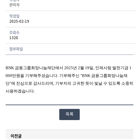
관리자
게시글 보기 - 번호, 작성자, 연락처, 분류, 신청일, 처리현황 항목으로 구성된 표
작성일
2025-02-19
조회수
1320
첨부파일
BNK 금융그룹희망나눔재단에서
2025
년
2
월
19
일
, 인제사랑 발전기금
1
000
만원을 기부해주셨습니다
.
기부해주신
"
BNK 금융그룹희망나눔재
단
"에
진심으로 감사드리며
,
기부자의 고귀한 뜻이 빛날 수 있도록 소중히
사용하겠습니다
.
목록
이전글