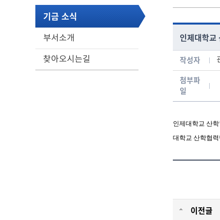
기금 소식
인제대학교 
부서소개
찾아오시는길
작성자
게시글 보기 - 번호, 작성자, 연락처, 분류, 신청일, 처리현황 항목으로 구성된 표
첨부파
일
인제대학교 산
대학교 산학협력
이전글