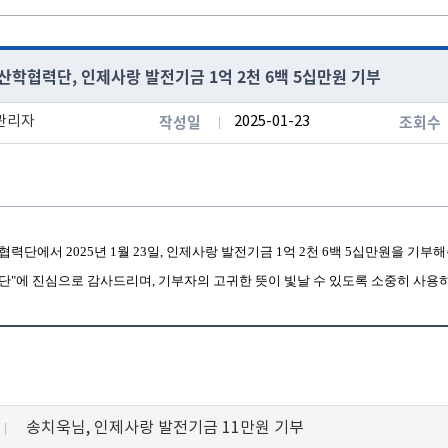
산학협력단, 인제사랑 발전기금 1억 2천 6백 5십만원 기부
작성일
조회수
관리자
2025-01-23
학협력단에서
2025
년
1
월
23
일
,
인제사랑 발전기금
1억 2천 6백 5십
만원을 기부
단
"에
진심으로 감사드리며
,
기부자의 고귀한 뜻이 빛날 수 있도록 소중히 사
송치욱님, 인제사랑 발전기금 11만원 기부