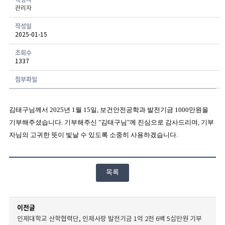
관리자
게시글 보기 - 번호, 작성자, 연락처, 분류, 신청일, 처리현황 항목으로 구성된 표
작성일
2025-01-15
조회수
1337
첨부파일
김태구님께서
2025
년 1
월 15
일
, 보건안전공학과
발전기금 1000
만원을
기부해주셨습니다
.
기부해주신
"김태구
님
"
께 진심으로 감사드리며
,
기부
자님의 고귀한 뜻이 빛날 수 있도록 소중히 사용하겠습니다
.
목록
이전글
인제대학교 산학협력단, 인제사랑 발전기금 1억 2천 6백 5십만원 기부