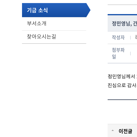
기금 소식
정민영님, 
부서소개
찾아오시는길
작성자
게시글 보기 - 번호, 작성자, 연락처, 분류, 신청일, 처리현황 항목으로 구성된 표
첨부파
일
정민영님께서 2
진심으로 감사
이전글