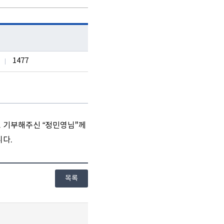
1477
. 기부해주신 “정민영님"께
니다.
목록