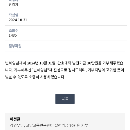
관리자
게시글 보기 - 번호, 작성자, 연락처, 분류, 신청일, 처리현황 항목으로 구성된 표
작성일
2024-10-31
조회수
1485
첨부파일
변혜영님께서 2024년 10월 31일, 간호대학 발전기금 30만원을 기부해주셨습
니다. 기부해주신 “변혜영님"께 진심으로 감사드리며, 기부자님의 고귀한 뜻이
빛날 수 있도록 소중히 사용하겠습니다.
목록
이전글
김영우님, 교양교육연구센터 발전기금 70만원 기부