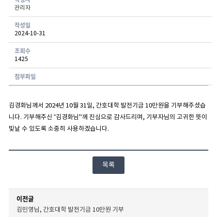
관리자
게시글 보기 - 번호, 작성자, 연락처, 분류, 신청일, 처리현황 항목으로 구성된 표
작성일
2024-10-31
조회수
1425
첨부파일
김경화님께서 2024년 10월 31일, 간호대학 발전기금 10만원을 기부해주셨습
니다. 기부해주신 “김경화님"께 진심으로 감사드리며, 기부자님의 고귀한 뜻이
빛날 수 있도록 소중히 사용하겠습니다.
목록
이전글
김민영님, 간호대학 발전기금 10만원 기부