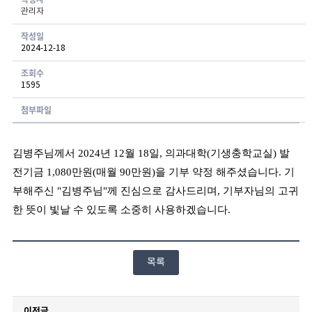
관리자
게시글 보기 - 번호, 작성자, 연락처, 분류, 신청일, 처리현황 항목으로 구성된 표
작성일
2024-12-18
조회수
1595
첨부파일
김병주님께서 2024년 12월 18일, 의과대학(기생충학교실) 발
전기금 1,080만원(매월 90만원)을 기부 약정 해주셨습니다. 기
부해주신
"김병주님"께 진심으로 감사드리며, 기부자님의 고귀
한 뜻이 빛날 수 있도록 소중히 사용하겠습니다.
목록
이전글