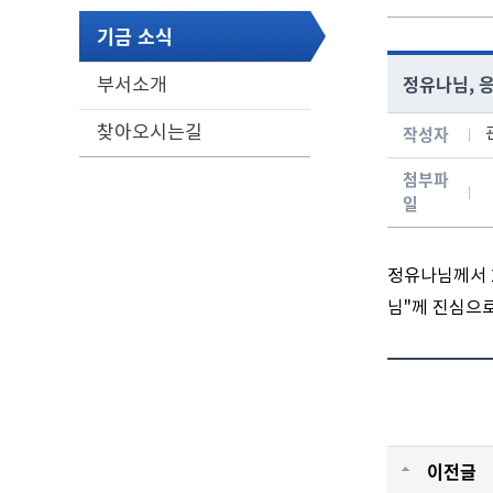
기금 소식
정유나님, 
부서소개
찾아오시는길
작성자
게시글 보기 - 번호, 작성자, 연락처, 분류, 신청일, 처리현황 항목으로 구성된 표
첨부파
일
정유나님께서 2
님"께 진심으
이전글