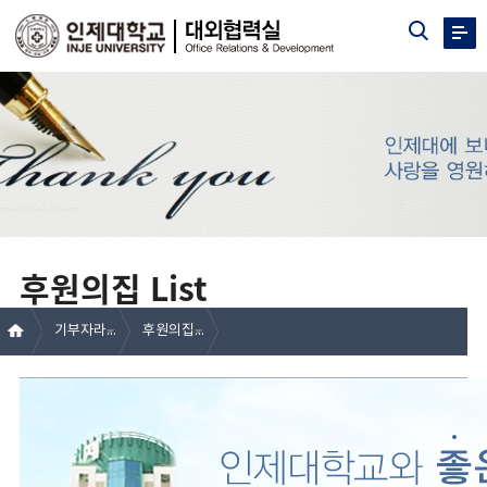
후원의집 List
기부자라운지
후원의집 List