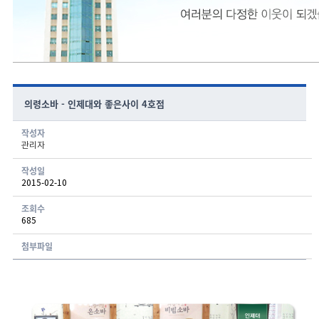
의령소바 - 인제대와 좋은사이 4호점
작성자
관리자
게시글 보기 - 번호, 작성자, 연락처, 분류, 신청일, 처리현황 항목으로 구성된 표
작성일
2015-02-10
조회수
685
첨부파일