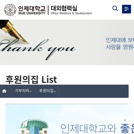
후원의집 List
기부자라운지
후원의집 List