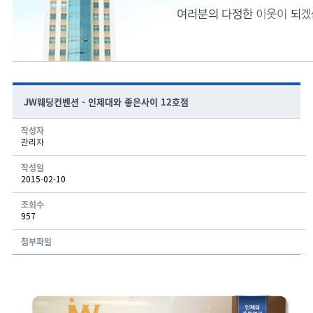
JW웨딩컨벤션 - 인제대와 좋은사이 12호점
작성자
관리자
게시글 보기 - 번호, 작성자, 연락처, 분류, 신청일, 처리현황 항목으로 구성된 표
작성일
2015-02-10
조회수
957
첨부파일